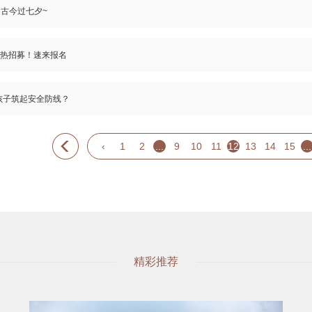
越古今过七夕~
火热招募！速来报名
孩子筑起安全防线？
‹
1
2
...
9
10
11
12
13
14
15
...
精彩推荐