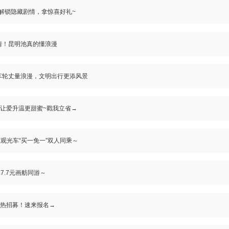
| 解锁隐藏剧情，拿惊喜好礼~
情！昆明池真的懂浪漫
车轮丈量浪漫，文明出行更添风景
，让爱升温更甜蜜~戳我立省→
享观光车“买一免一”双人同乘～
7.7元画舫同游～
火热招募！速来报名→