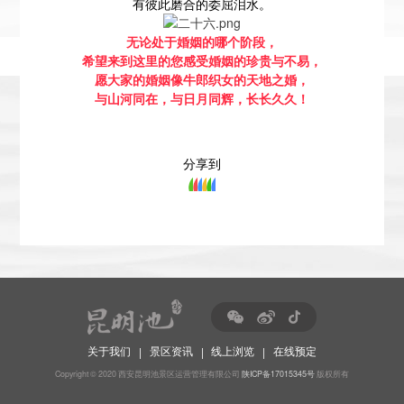
有彼此磨合的委屈泪水。
无论处于婚姻的哪个阶段，
希望来到这里的您感受婚姻的珍贵与不易，
愿大家的婚姻像牛郎织女的天地之婚，
与山河同在，与日月同辉，长长久久！
分享到
关于我们
景区资讯
线上浏览
在线预定
|
|
|
Copyright © 2020 西安昆明池景区运营管理有限公司
陕ICP备17015345号
版权所有