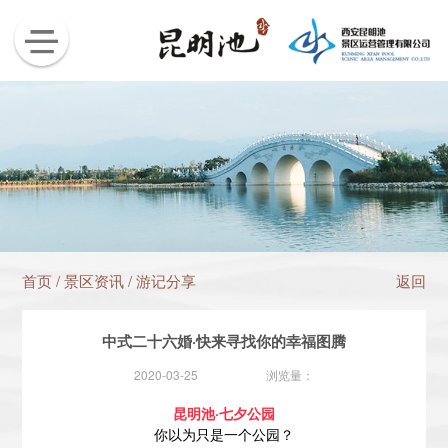
首页
/
景区资讯
/
游记分享
返回
中式二十六婚·快来寻找你的幸福图腾
2020-03-25
浏览量：
昆明池·七夕公园
你以为只是一个公园？